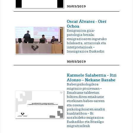
30/05/2019
Oscar Álvarez - Oier
Ochoa
Emigrazioa giza-
patologia bezala:
emigrazioaren inguruko
bilakaera, arrazoiak eta
interpretazioak –
Immigrazioa Euskadin
30/05/2019
Karmele Salaberria – Itzi
Alonso – Nekane Basabe
Babes psikologikoa
migrazio prozesuan –
Emakume taldeetan
biltzen diren emakume
etorkinen babes-sareen
eta osasun
psikologikoaren analisi
kualitatiboa – Bi
norabideko migrazioa:
Euskadiko eta Brasilgo
migratzaileak