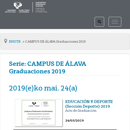
TOGGLE
TOGGLE
SEARCH
NAVIGAT
EHUTB
CAMPUS DE ÁLAVA Graduaciones 2019
Serie: CAMPUS DE ÁLAVA
Graduaciones 2019
2019(e)ko mai. 24(a)
EDUCACIÓN Y DEPORTE
(Sección Deporte) 2019
Acto de Graduación
24/05/2019