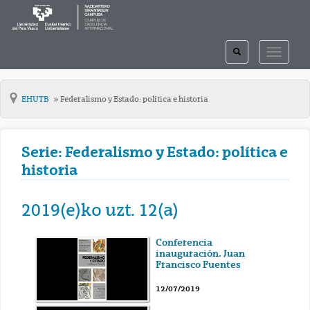
TOGGLE
TOGGLE
SEARCH
NAVIGAT
EHUTB
Federalismo y Estado: política e historia
Serie: Federalismo y Estado: política e
historia
2019(e)ko uzt. 12(a)
Conferencia
inauguración. Juan
Francisco Fuentes
12/07/2019