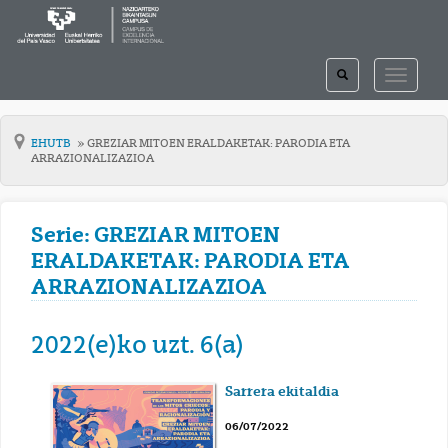
TOGGLE
TOGGLE
SEARCH
NAVIGAT
EHUTB
GREZIAR MITOEN ERALDAKETAK: PARODIA ETA
ARRAZIONALIZAZIOA
Serie: GREZIAR MITOEN
ERALDAKETAK: PARODIA ETA
ARRAZIONALIZAZIOA
2022(e)ko uzt. 6(a)
Sarrera ekitaldia
06/07/2022