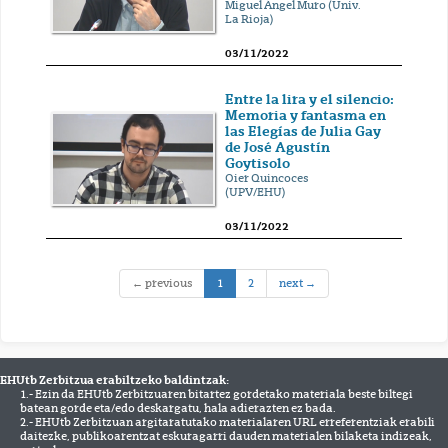
Miguel Ángel Muro (Univ.
La Rioja)
03/11/2022
Entre la lira y el silencio:
Memoria y fantasma en
las Elegías de Julia Gay
de José Agustín
Goytisolo
Oier Quincoces
(UPV/EHU)
03/11/2022
(current)
← previous
1
2
next →
EHUtb Zerbitzua erabiltzeko baldintzak:
1.- Ezin da EHUtb Zerbitzuaren bitartez gordetako materiala beste biltegi
batean gorde eta/edo deskargatu, hala adierazten ez bada.
2.- EHUtb Zerbitzuan argitaratutako materialaren URL erreferentziak erabili
daitezke, publikoarentzat eskuragarri dauden materialen bilaketa indizeak,