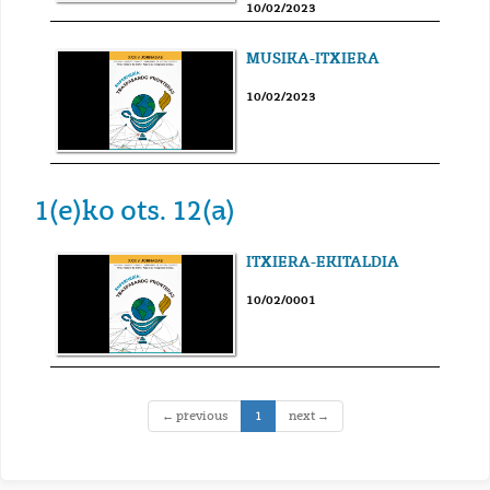
10/02/2023
MUSIKA-ITXIERA
10/02/2023
1(e)ko ots. 12(a)
ITXIERA-EKITALDIA
10/02/0001
(current)
← previous
1
next →