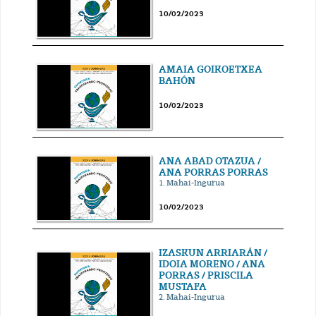
10/02/2023
AMAIA GOIKOETXEA
BAHÓN
10/02/2023
ANA ABAD OTAZUA /
ANA PORRAS PORRAS
1. Mahai-Ingurua
10/02/2023
IZASKUN ARRIARÁN /
IDOIA MORENO / ANA
PORRAS / PRISCILA
MUSTAFA
2. Mahai-Ingurua