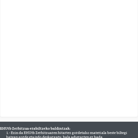
EHUtb Zerbitzua erabiltzeko baldintzak:
1.- Ezin da EHUtb Zerbitzuaren bitartez gordetako materiala beste biltegi
batean gorde eta/edo deskargatu, hala adierazten ez bada.