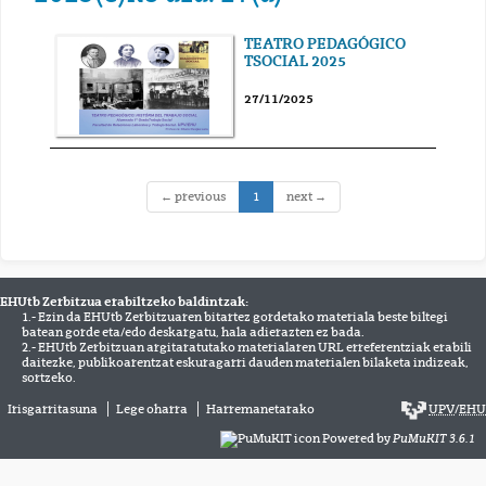
TEATRO PEDAGÓGICO
TSOCIAL 2025
27/11/2025
(current)
← previous
1
next →
EHUtb Zerbitzua erabiltzeko baldintzak:
1.- Ezin da EHUtb Zerbitzuaren bitartez gordetako materiala beste biltegi
batean gorde eta/edo deskargatu, hala adierazten ez bada.
2.- EHUtb Zerbitzuan argitaratutako materialaren URL erreferentziak erabili
daitezke, publikoarentzat eskuragarri dauden materialen bilaketa indizeak,
sortzeko.
Irisgarritasuna
Lege oharra
Harremanetarako
UPV
/
EHU
Powered by
PuMuKIT 3.6.1