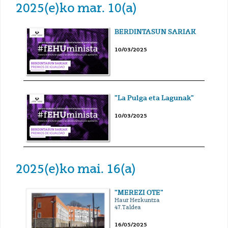
2025(e)ko mar. 10(a)
BERDINTASUN SARIAK
10/03/2025
"La Pulga eta Lagunak"
10/03/2025
2025(e)ko mai. 16(a)
"MEREZI OTE"
Haur Hezkuntza
47.Taldea
16/05/2025