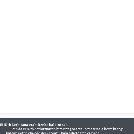
EHUtb Zerbitzua erabiltzeko baldintzak:
1.- Ezin da EHUtb Zerbitzuaren bitartez gordetako materiala beste biltegi
batean gorde eta/edo deskargatu, hala adierazten ez bada.