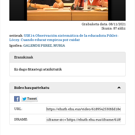
Grabaketa data: 08/11/2021
Ikusia: 87 aldiz
serieak:
UIK14 Observación sistemática de la educadora Pikler-
Lóczy. Cuando educar empieza por cuidar
Igorlea:
GALENDE PEREZ, NURIA
Eranskinak
Ez dago fitxategi atxikiturik
Bideo hau partekatu
URL:
IFRAME: