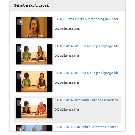
Serie bereko bideoak
14UIK Elena Herrán Metodología Observacional en la Escuela infantil Emmi Pikler de Budapest
2021(e)ko aza. 29(a)
14UIK 20140701 Eva Kallo p1 El juego libre y autónomo y el
2021(e)ko aza. 8(a)
14UIK 20140701 Eva Kallo p2 El juego libre y autónomo y el
2021(e)ko aza. 8(a)
14UIK 20140702 Anna Tardós Las actitudes educativas del mo
2021(e)ko aza. 8(a)
14UIK 20140630 JudithKelemen Control de esfínteres en la E I Emmi Pkler