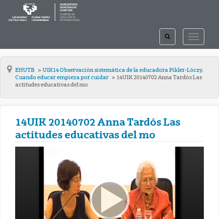
TOGGLE
TOGGLE
SEARCH
NAVIGAT
EHUTB
UIK14 Observación sistemática de la educadora Pikler-Lóczy.
Cuando educar empieza por cuidar
14UIK 20140702 Anna Tardós Las
actitudes educativas del mo
14UIK 20140702 Anna Tardós Las
actitudes educativas del mo