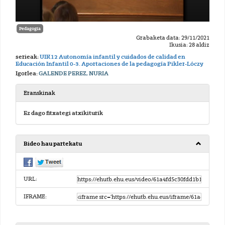
Pedagogia
Grabaketa data: 29/11/2021
Ikusia: 28 aldiz
serieak:
UIK12 Autonomía infantil y cuidados de calidad en
Educación Infantil 0-3. Aportaciones de la pedagogía Pikler-Lóczy
Igorlea:
GALENDE PEREZ, NURIA
Eranskinak
Ez dago fitxategi atxikiturik
Bideo hau partekatu
URL:
IFRAME: