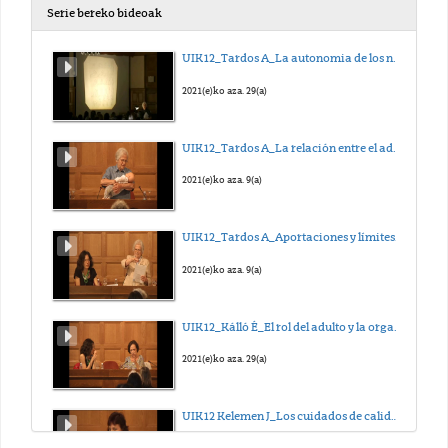
Serie bereko bideoak
UIK12_Tardos A_La autonomia de los niños pequeños y sus condiciones
2021(e)ko aza. 29(a)
UIK12_Tardos A_La relación entre el adulto y el niño segura, próxima y cálida
2021(e)ko aza. 9(a)
UIK12_Tardos A_Aportaciones y límites en la aplicación y comunicación del pensamiento de Pikler
2021(e)ko aza. 9(a)
UIK12_Kálló É_El rol del adulto y la organización de la vida en grupo. La educadora de referencia
2021(e)ko aza. 29(a)
UIK12 Kelemen J_Los cuidados de calidad en 0-3