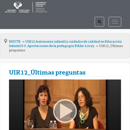
TOGGLE
TOGGLE
SEARCH
NAVIGAT
EHUTB
UIK12 Autonomía infantil y cuidados de calidad en Educación
Infantil 0-3. Aportaciones de la pedagogía Pikler-Lóczy
UIK12_Últimas
preguntas
UIK12_Últimas preguntas