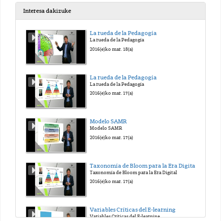
2021(e)ko aza. 29(a)
Interesa dakizuke
UIK12_Últimas preguntas
La rueda de la Pedagogía
La rueda de la Pedagogía
2021(e)ko aza. 29(a)
2016(e)ko mar. 18(a)
UIK12_Kálló É_El papel del lenguaje hablado en la relación con los niños pequeños
La rueda de la Pedagogía
La rueda de la Pedagogía
2022(e)ko mar. 30(a)
2016(e)ko mar. 17(a)
UIK12_Kálló É_Socialización y conflictos en la primera infancia
Modelo SAMR
Modelo SAMR
2022(e)ko mar. 30(a)
2016(e)ko mar. 17(a)
UIK12 Kálló É_El rol del adulto y la organización de la vida en grupo. La educadora de referencia
Taxonomía de Bloom para la Era Digital
Taxonomía de Bloom para la Era Digital
2022(e)ko mar. 30(a)
2016(e)ko mar. 17(a)
Variables Críticas del E-learning
Variables Críticas del E-learning