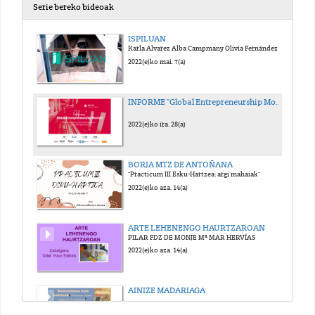
Serie bereko bideoak
ISPILUAN
Karla Alvarez Alba Campmany Olivia Fernández
2022(e)ko mai. 7(a)
INFORME "Global Entrepreneurship Monitor"
2022(e)ko ira. 28(a)
BORJA MTZ DE ANTOÑANA
"Practicum III Esku-Hartzea: argi mahaiak"
2022(e)ko aza. 14(a)
ARTE LEHENENGO HAURTZAROAN
PILAR FDZ DE MONJE Mª MAR HERVÍAS
2022(e)ko aza. 14(a)
AINIZE MADARIAGA
2022(e)ko aza. 14(a)