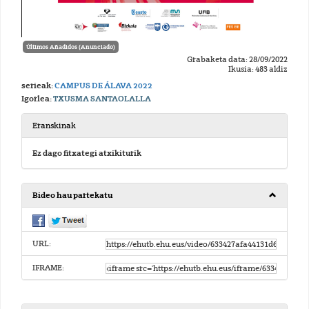
Últimos Añadidos (Anunciado)
Grabaketa data: 28/09/2022
Ikusia: 483 aldiz
serieak:
CAMPUS DE ÁLAVA 2022
Igorlea:
TXUSMA SANTAOLALLA
Eranskinak
Ez dago fitxategi atxikiturik
Bideo hau partekatu
URL:
IFRAME: