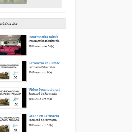
sa dakizuke
Informatika fakultateko bisita birtuala
Informatika fakultateko bisita birtuala
2012(e)ko mai. 16(a)
Farmazia Fakultateko Promozio Bideoa
Farmazia Fakultatea
2013(e)ko urt. 9(a)
Vídeo Promocional Facultad de Farmacia
Facultad de Farmacia
2013(e)ko urt. 9(a)
Grado en Farmacia
Facultad de Farmacia
2013(e)ko urt. 10(a)