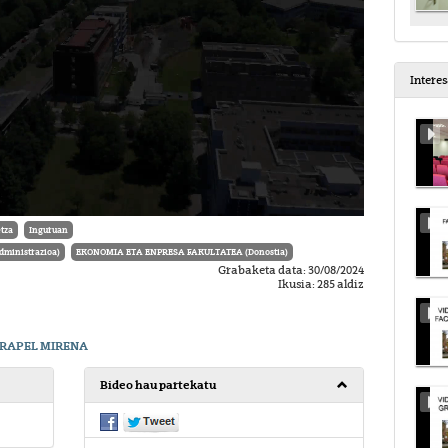
Intere
tza
Inguruan
dministrazioa)
EKONOMIA ETA ENPRESA FAKULTATEA (Donostia)
Grabaketa data: 30/08/2024
Ikusia: 285 aldiz
RRAPEL MIRENA
Bideo hau partekatu