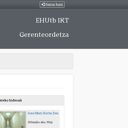
Saioa hasi
EHUtb IKT
Gerenteordetza
bereko bideoak
Joxe Mari Korta Zentroa
2024(e)ko abu. 30(a)