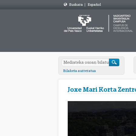
Euskara
|
Español
Bilaketa aurreratua
Joxe Mari Korta Zentr