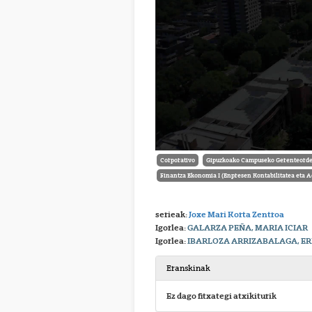
Corporativo
Gipuzkoako Campuseko Gerenteorde
Finantza Ekonomia I (Enpresen Kontabilitatea eta A
serieak:
Joxe Mari Korta Zentroa
Igorlea:
GALARZA PEÑA, MARIA ICIAR
Igorlea:
IBARLOZA ARRIZABALAGA, E
Eranskinak
Ez dago fitxategi atxikiturik