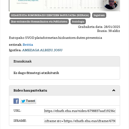
GIZARTE ETA KOMUNIKAZIO ZIENTZIEN FAKULTATEA (BIZKAIA)
Inguruan
Ikus-entzunezko Komunikazioa eta Publizitatea
Soziologia
Grabaketa data: 28/01/2025
Ikusia: 38 aldiz
Europako SVOD plataformetan hizkuntzen duten presentzia
serieak:
Berria
Igorlea:
AMEZAGA ALBIZU, JOSU
Eranskinak
Ez dago fitxategi atxikiturik
Bideo hau partekatu
URL:
IFRAME: