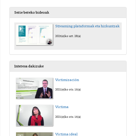
Serie bereko bideoak
Streaming plataformak eta hizkuntzak Europan
2025(e)ko urt. 28(a)
Interesa dakizuke
Victimización
2021(e)ko ots. 15(a)
Víctima
2021(e)ko ots. 15(a)
Víctima ideal