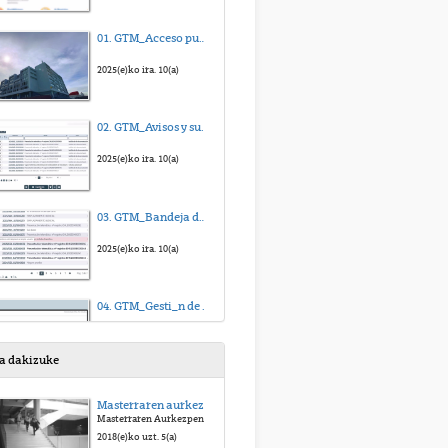
01. GTM_Acceso puesto de trabajo
2025(e)ko ira. 10(a)
02. GTM_Avisos y suscripciones
2025(e)ko ira. 10(a)
03. GTM_Bandeja de expedientes, filtros y búsqueda
2025(e)ko ira. 10(a)
04. GTM_Gesti_n de personas interesadas
2025(e)ko ira. 10(a)
sa dakizuke
05. GTM_Representantes y representados
Masterraren aurkezpenaren bideoa
Masterraren Aurkezpenaren Bideoa
2025(e)ko ira. 10(a)
2018(e)ko uzt. 5(a)