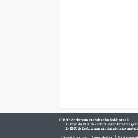
EHUtb Zerbitzua erabiltzeko baldintzak:
1.- Ezin da EHUtb Zerbitzuaren bitartez gor
2.- EHUtb Zerbitzuan argitaratutako materi
Irisgarritasuna
Lege oharra
Harremane