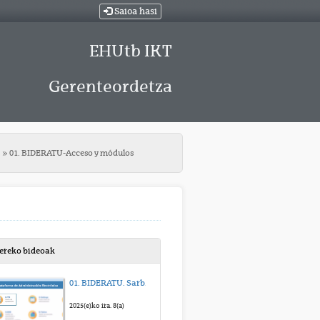
Saioa hasi
EHUtb IKT
Gerenteordetza
01. BIDERATU-Acceso y módulos
bereko bideoak
01. BIDERATU. Sarbidea eta moduluak
2025(e)ko ira. 8(a)