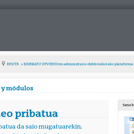
EHUTB
BIDERATU UPV/EHUren administrazio elektronikorako plataforma
 y módulos
Serie 