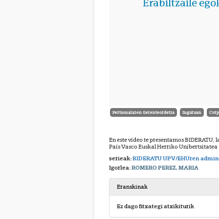
Pertsonalaren Gerenteordetza
Inguruan
Corp
En este vídeo te presentamos BIDERATU, l
País Vasco Euskal Herriko Unibertsitatea
serieak:
BIDERATU UPV/EHUren adminis
Igorlea:
ROMERO PEREZ, MARIA
Eranskinak
Ez dago fitxategi atxikiturik