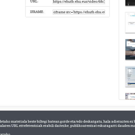
URL:
IFRAME:
detako materiala beste biltegi batean gorde eta/edo deskargatu, hala adierazten ez 
alaren URL erreferentziak erabili daitezke, publikoarentzat eskuragarri dauden mat
tarako