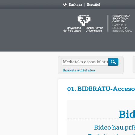
Euskara
|
Español
Bilaketa aurreratua
01. BIDERATU-Acceso