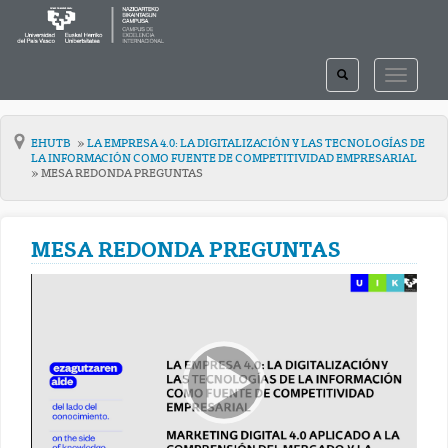
TOGGLE
TOGGLE
SEARCH
NAVIGAT
EHUTB
LA EMPRESA 4.0: LA DIGITALIZACIÓN Y LAS TECNOLOGÍAS DE
LA INFORMACIÓN COMO FUENTE DE COMPETITIVIDAD EMPRESARIAL
MESA REDONDA PREGUNTAS
MESA REDONDA PREGUNTAS