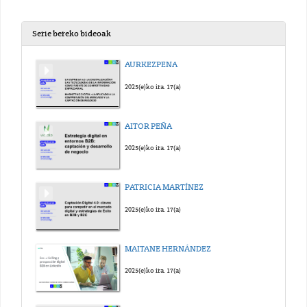
Serie bereko bideoak
AURKEZPENA
2025(e)ko ira. 17(a)
AITOR PEÑA
2025(e)ko ira. 17(a)
PATRICIA MARTÍNEZ
2025(e)ko ira. 17(a)
MAITANE HERNÁNDEZ
2025(e)ko ira. 17(a)