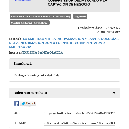
EKONOMIA ETA ENPRESA FAKULTATEA (Gasteiz)
Inguruan
Últimos Añadidos (Anunciado)
Grabaketa data: 17/09/2025
Ikusia: 302 aldiz
serieak:
LA EMPRESA 4.0: LA DIGITALIZACIÓN Y LAS TECNOLOGÍAS
DE LA INFORMACIÓN COMO FUENTE DE COMPETITIVIDAD
EMPRESARIAL
Igorlea:
TXUSMA SANTAOLALLA
Eranskinak
Ez dago fitxategi atxikiturik
Bideo hau partekatu
URL:
IFRAME: