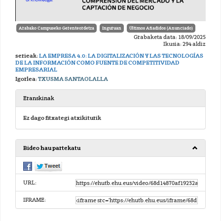
Arabako Campuseko Gerenteordetza
Inguruan
Últimos Añadidos (Anunciado)
Grabaketa data: 18/09/2025
Ikusia: 294 aldiz
serieak:
LA EMPRESA 4.0: LA DIGITALIZACIÓN Y LAS TECNOLOGÍAS
DE LA INFORMACIÓN COMO FUENTE DE COMPETITIVIDAD
EMPRESARIAL
Igorlea:
TXUSMA SANTAOLALLA
Eranskinak
Ez dago fitxategi atxikiturik
Bideo hau partekatu
URL:
IFRAME: