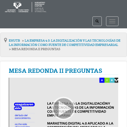
TOGGLE
TOGGLE
SEARCH
NAVIGAT
EHUTB
LA EMPRESA 4.0: LA DIGITALIZACIÓN Y LAS TECNOLOGÍAS DE
LA INFORMACIÓN COMO FUENTE DE COMPETITIVIDAD EMPRESARIAL
MESA REDONDA II PREGUNTAS
MESA REDONDA II PREGUNTAS