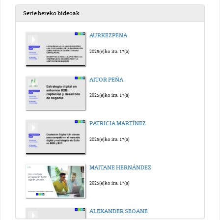
Serie bereko bideoak
AURKEZPENA
2025(e)ko ira. 17(a)
AITOR PEÑA
2025(e)ko ira. 17(a)
PATRICIA MARTÍNEZ
2025(e)ko ira. 17(a)
MAITANE HERNÁNDEZ
2025(e)ko ira. 17(a)
ALEXANDER SEOANE