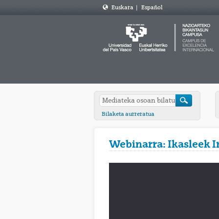
Euskara
|
Español
Bilaketa aurreratua
Webinarra: Ikasleek I