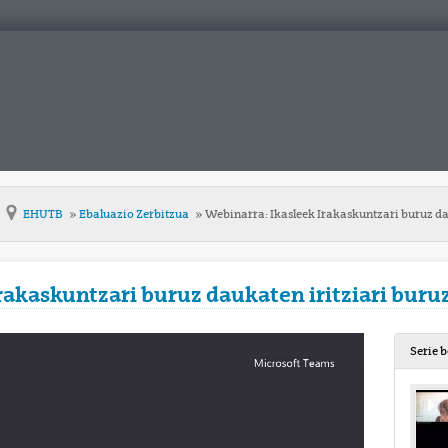
EHUTB
Ebaluazio Zerbitzua
Webinarra: Ikasleek Irakaskuntzari buruz da
rakaskuntzari buruz daukaten iritziari buru
Serie 