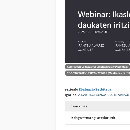
Adierazpen Grafikoa eta Ingeniaritzako Proiektuak
BILBOKO INGENIARITZA ESKOLA (Meatzeen eta Herr
serieak:
Ebaluazio Zerbitzua
Igorlea:
ALVAREZ GONZALEZ, IRANTZU
Eranskinak
Ez dago fitxategi atxikiturik