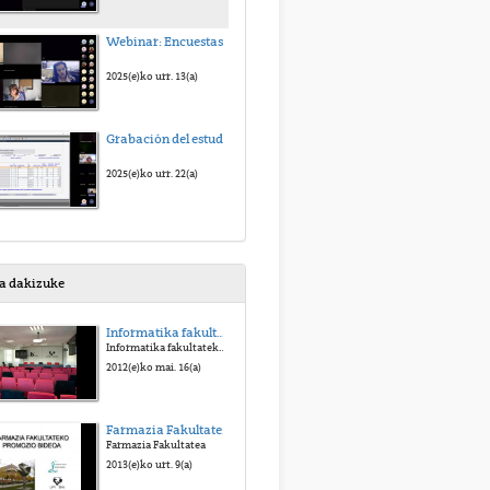
Webinar: Encuestas de opinión del alumnado sobre la docencia de su profesorado
2025(e)ko urr. 13(a)
Grabación del estudiantado en los subgrupos prácticos
2025(e)ko urr. 22(a)
sa dakizuke
Informatika fakultateko bisita birtuala
Informatika fakultateko bisita birtuala
2012(e)ko mai. 16(a)
Farmazia Fakultateko Promozio Bideoa
Farmazia Fakultatea
2013(e)ko urt. 9(a)