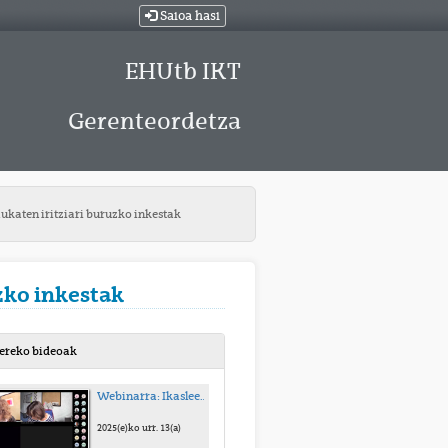
Saioa hasi
EHUtb IKT
Gerenteordetza
ukaten iritziari buruzko inkestak
zko inkestak
bereko bideoak
Webinarra: Ikasleek Irakaskuntzari buruz daukaten iritziari buruzko inkestak
2025(e)ko urr. 13(a)