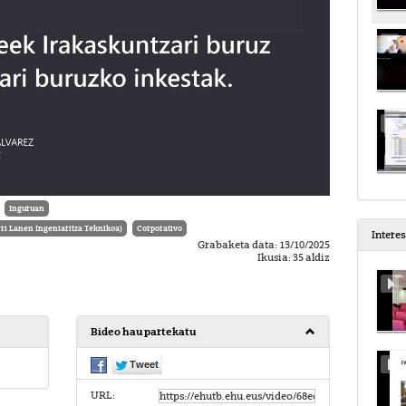
Inguruan
i Lanen Ingeniaritza Teknikoa)
Corporativo
Intere
Grabaketa data: 13/10/2025
Ikusia: 35 aldiz
Bideo hau partekatu
URL: