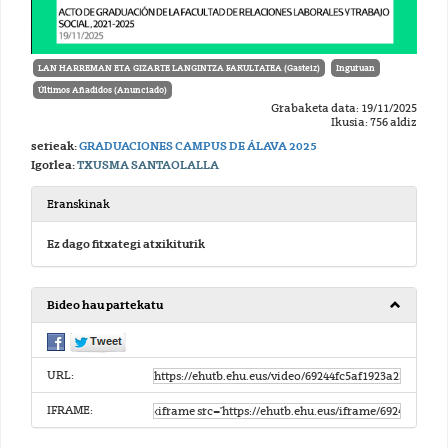
LAN HARREMAN ETA GIZARTE LANGINTZA FAKULTATEA (Gasteiz)
Inguruan
Últimos Añadidos (Anunciado)
Grabaketa data: 19/11/2025
Ikusia: 756 aldiz
serieak:
GRADUACIONES CAMPUS DE ÁLAVA 2025
Igorlea:
TXUSMA SANTAOLALLA
Eranskinak
Ez dago fitxategi atxikiturik
Bideo hau partekatu
URL:
IFRAME: