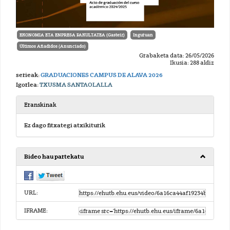
EKONOMIA ETA ENPRESA FAKULTATEA (Gasteiz)
Inguruan
Últimos Añadidos (Anunciado)
Grabaketa data: 26/05/2026
Ikusia: 288 aldiz
serieak:
GRADUACIONES CAMPUS DE ALAVA 2026
Igorlea:
TXUSMA SANTAOLALLA
Eranskinak
Ez dago fitxategi atxikiturik
Bideo hau partekatu
URL:
IFRAME: