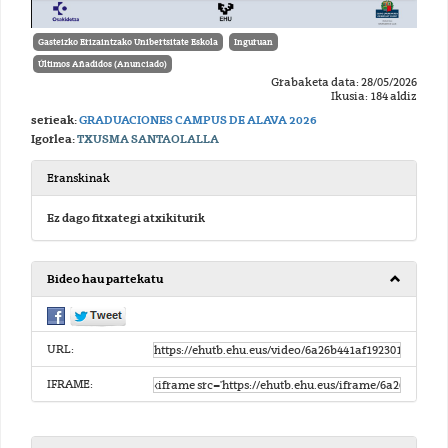
Gasteizko Erizaintzako Unibertsitate Eskola
Inguruan
Últimos Añadidos (Anunciado)
Grabaketa data: 28/05/2026
Ikusia: 184 aldiz
serieak:
GRADUACIONES CAMPUS DE ALAVA 2026
Igorlea:
TXUSMA SANTAOLALLA
Eranskinak
Ez dago fitxategi atxikiturik
Bideo hau partekatu
URL:
IFRAME: