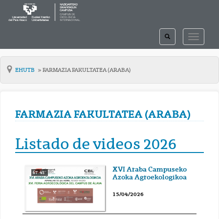
TOGGLE
TOGGLE
SEARCH
NAVIGAT
EHUTB
FARMAZIA FAKULTATEA (ARABA)
FARMAZIA FAKULTATEA (ARABA)
Listado de videos 2026
XVI Araba Campuseko
67' 45''
Azoka Agroekologikoa
15/04/2026