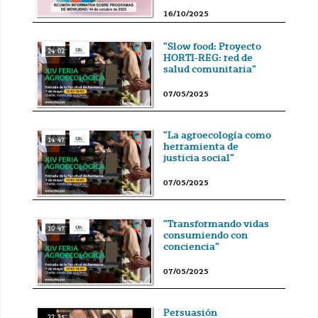
16/10/2025
"Slow food: Proyecto
24' 02''
HORTI-REG: red de
salud comunitaria"
07/05/2025
"La agroecología como
14' 47''
herramienta de
justicia social"
07/05/2025
"Transformando vidas
10' 47''
consumiendo con
conciencia"
07/05/2025
Persuasión
22' 35''