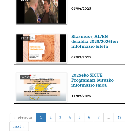
08/04/2025
Erasmus+, AL/BN
53' 12''
deialdia 2025/2026ren
informazio bilera
07/03/2025
2025eko SICUE
36' 12''
Programari buruzko
informazio saioa
11/02/2025
(current)
← previous
1
2
3
4
5
6
7
…
19
next →