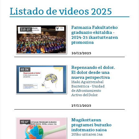
Listado de videos 2025
Farmazia Fakultateko
113' 17''
graduazio ekitaldia -
2024-25 ikasturtearen
promozioa
10/12/2025
Repensando el dolor.
68' 04''
El dolor desde una
nueva perspectiva
Iñaki Aguirrezabal
Bazterrica - Unidad
de Afrontamiento
Activo del Dolor
27/11/2025
Mugikortasun
70' 47''
programei buruzko
informazio saioa
205ko urriaren 14a