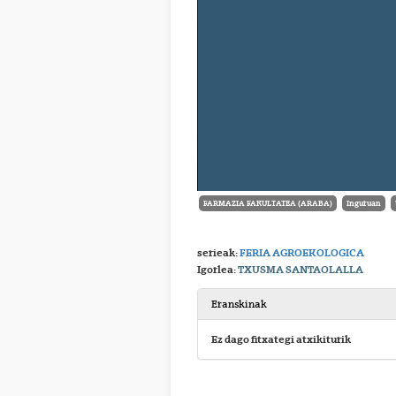
FARMAZIA FAKULTATEA (ARABA)
Inguruan
serieak:
FERIA AGROEKOLOGICA
Igorlea:
TXUSMA SANTAOLALLA
Eranskinak
Ez dago fitxategi atxikiturik