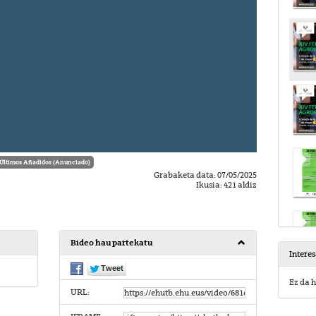
Últimos Añadidos (Anunciado)
Grabaketa data: 07/05/2025
Ikusia: 421 aldiz
Bideo hau partekatu
Intere
Ez da h
URL: