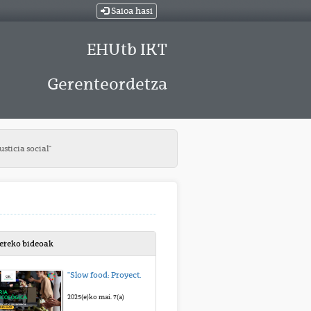
Saioa hasi
EHUtb IKT
Gerenteordetza
sticia social"
bereko bideoak
"Slow food: Proyecto HORTI-REG: red de salud comunitaria"
2025(e)ko mai. 7(a)