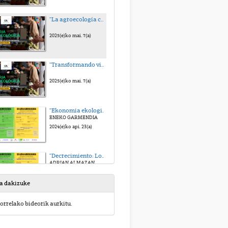
"La agroecología como herramienta de justicia social"
2025(e)ko mai. 7(a)
"Transformando vidas consumiendo con conciencia"
2025(e)ko mai. 7(a)
"Ekonomia ekologikoaren ekarpenak trantsizio eko-sozial baterako"
ENEKO GARMENDIA
2024(e)ko api. 23(a)
"Decrecimiento: Los peligros del catastrofismo y construcción de la autonomía para un mundo posible"
ADRIAN ALMAZAN
2024(e)ko api. 23(a)
sa dakizuke
"Pobreza energética y comunidades energéticas"
orrelako bideorik aurkitu.
IÑIGO ANTEPARA
2023(e)ko api. 15(a)