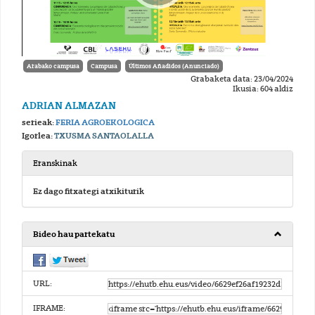
Arabako campusa
Campusa
Últimos Añadidos (Anunciado)
Grabaketa data: 23/04/2024
Ikusia: 604 aldiz
ADRIAN ALMAZAN
serieak:
FERIA AGROEKOLOGICA
Igorlea:
TXUSMA SANTAOLALLA
Eranskinak
Ez dago fitxategi atxikiturik
Bideo hau partekatu
URL:
IFRAME: