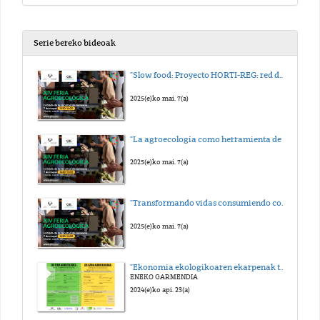
Serie bereko bideoak
"Slow food: Proyecto HORTI-REG: red de salud comunitaria"
2025(e)ko mai. 7(a)
"La agroecología como herramienta de justicia social"
2025(e)ko mai. 7(a)
"Transformando vidas consumiendo con conciencia"
2025(e)ko mai. 7(a)
"Ekonomia ekologikoaren ekarpenak trantsizio eko-sozial baterako"
ENEKO GARMENDIA
2024(e)ko api. 23(a)