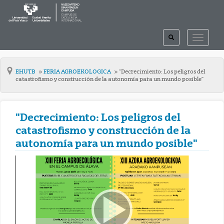
TOGGLE
TOGGLE
SEARCH
NAVIGAT
EHUTB
FERIA AGROEKOLOGICA
"Decrecimiento: Los peligros del
catastrofismo y construcción de la autonomía para un mundo posible"
"Decrecimiento: Los peligros del
catastrofismo y construcción de la
autonomía para un mundo posible"