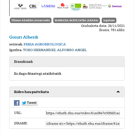
Últimos Añadidos (Anunciado)
FARMAZIA FAKULTATEA (ARABA)
Inguruan
Grabaketa data: 26/11/2021
Ikusia: 781 aldiz
Goiuri Alberdi
serieak:
FERIA AGROEKOLOGICA
Igorlea:
TORO HERNANDEZ, ALFONSO ANGEL
Eranskinak
Ez dago fitxategi atxikiturik
Bideo hau partekatu
URL:
IFRAME: