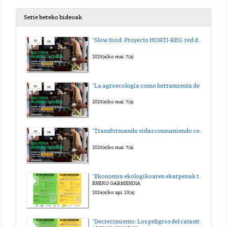
Serie bereko bideoak
"Slow food: Proyecto HORTI-REG: red de salud comunitaria"
2025(e)ko mai. 7(a)
"La agroecología como herramienta de justicia social"
2025(e)ko mai. 7(a)
"Transformando vidas consumiendo con conciencia"
2025(e)ko mai. 7(a)
"Ekonomia ekologikoaren ekarpenak trantsizio eko-sozial baterako"
ENEKO GARMENDIA
2024(e)ko api. 23(a)
"Decrecimiento: Los peligros del catastrofismo y construcción de la autonomía para un mundo posible"