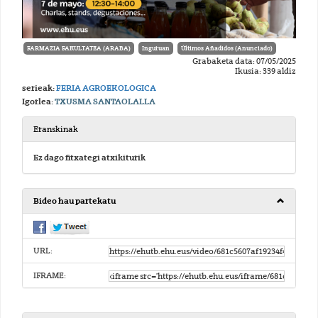
FARMAZIA FAKULTATEA (ARABA)
Inguruan
Últimos Añadidos (Anunciado)
Grabaketa data: 07/05/2025
Ikusia: 339 aldiz
serieak:
FERIA AGROEKOLOGICA
Igorlea:
TXUSMA SANTAOLALLA
Eranskinak
Ez dago fitxategi atxikiturik
Bideo hau partekatu
URL:
IFRAME: