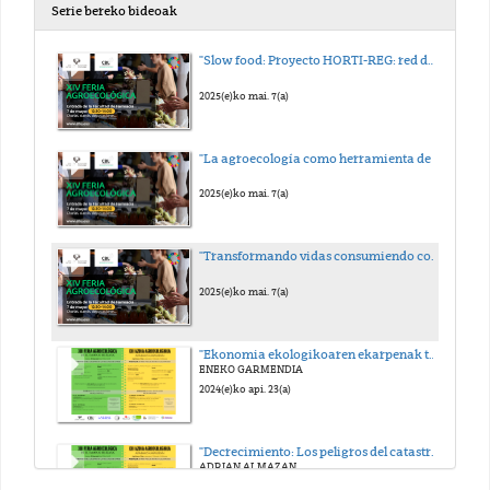
Serie bereko bideoak
"Slow food: Proyecto HORTI-REG: red de salud comunitaria"
2025(e)ko mai. 7(a)
"La agroecología como herramienta de justicia social"
2025(e)ko mai. 7(a)
"Transformando vidas consumiendo con conciencia"
2025(e)ko mai. 7(a)
"Ekonomia ekologikoaren ekarpenak trantsizio eko-sozial baterako"
ENEKO GARMENDIA
2024(e)ko api. 23(a)
"Decrecimiento: Los peligros del catastrofismo y construcción de la autonomía para un mundo posible"
ADRIAN ALMAZAN
2024(e)ko api. 23(a)