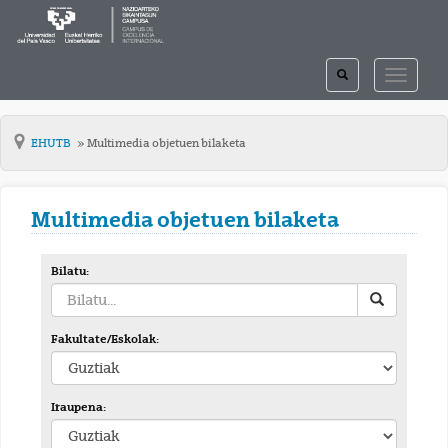
TOGGLE
TOGGLE
SEARCH
NAVIGAT
EHUTB
Multimedia objetuen bilaketa
Multimedia objetuen bilaketa
Bilatu:
Fakultate/Eskolak:
Iraupena: