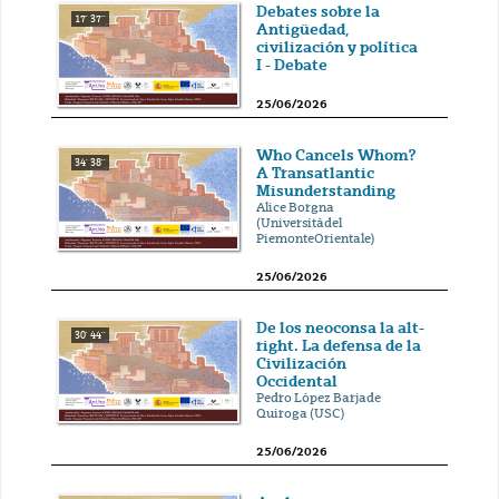
Debates sobre la
17' 37''
Antigüedad,
civilización y política
I - Debate
25/06/2026
Who Cancels Whom?
34' 38''
A Transatlantic
Misunderstanding
Alice Borgna
(Universitàdel
PiemonteOrientale)
25/06/2026
De los neoconsa la alt-
30' 44''
right. La defensa de la
Civilización
Occidental
Pedro López Barjade
Quiroga (USC)
25/06/2026