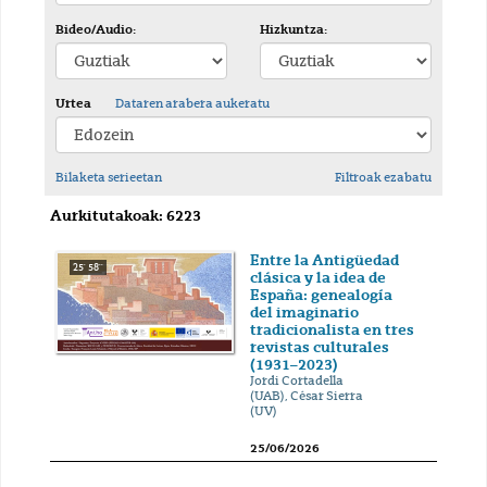
Bideo/Audio:
Hizkuntza:
Urtea
Dataren arabera aukeratu
Bilaketa serieetan
Filtroak ezabatu
Aurkitutakoak: 6223
Entre la Antigüedad
25' 58''
clásica y la idea de
España: genealogía
del imaginario
tradicionalista en tres
revistas culturales
(1931–2023)
Jordi Cortadella
(UAB), César Sierra
(UV)
25/06/2026