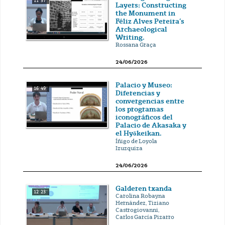
11' 57''
Layers: Constructing
the Monument in
Féliz Alves Pereira’s
Archaeological
Writing.
Rossana Graça
24/06/2026
Palacio y Museo:
16' 49''
Diferencias y
convergencias entre
los programas
iconográficos del
Palacio de Akasaka y
el Hyōkeikan.
Íñigo de Loyola
Izuzquiza
24/06/2026
Galderen txanda
12' 23''
Carolina Robayna
Hernández, Tiziano
Castrogiovanni,
Carlos García Pizarro