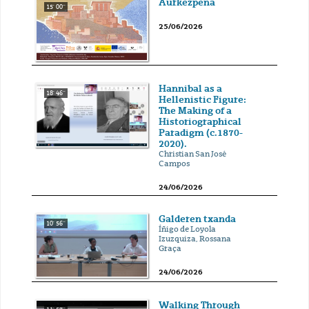
Aurkezpena
15' 00''
25/06/2026
Hannibal as a
18' 46''
Hellenistic Figure:
The Making of a
Historiographical
Paradigm (c.1870-
2020).
Christian San José
Campos
24/06/2026
Galderen txanda
10' 56''
Íñigo de Loyola
Izuzquiza, Rossana
Graça
24/06/2026
Walking Through