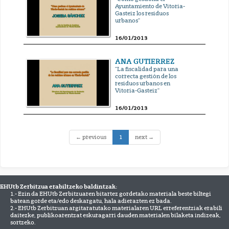
Ayuntamiento de Vitoria-
Gasteiz los residuos
urbanos"
16/01/2013
ANA GUTIERREZ
"La fiscalidad para una
correcta gestión de los
residuos urbanos en
Vitoria-Gasteiz"
16/01/2013
(current)
← previous
1
next →
EHUtb Zerbitzua erabiltzeko baldintzak:
1.- Ezin da EHUtb Zerbitzuaren bitartez gordetako materiala beste biltegi
batean gorde eta/edo deskargatu, hala adierazten ez bada.
2.- EHUtb Zerbitzuan argitaratutako materialaren URL erreferentziak erabili
daitezke, publikoarentzat eskuragarri dauden materialen bilaketa indizeak,
sortzeko.