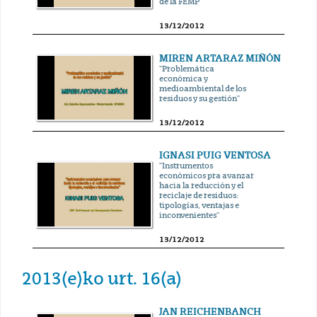
de la FEMP"
13/12/2012
MIREN ARTARAZ MIÑÓN
"Problemática
económica y
medioambiental de los
residuos y su gestión"
13/12/2012
IGNASI PUIG VENTOSA
"Instrumentos
económicos pra avanzar
hacia la reducción y el
reciclaje de residuos:
tipologías, ventajas e
inconvenientes"
13/12/2012
2013(e)ko urt. 16(a)
JAN REICHENBANCH