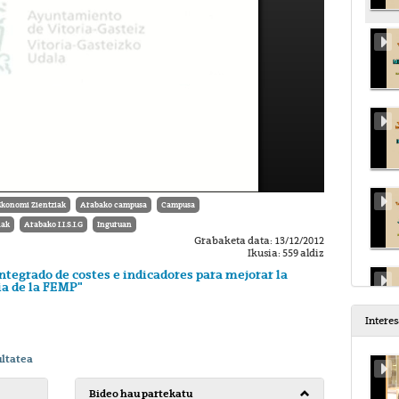
Ekonomi Zientziak
Arabako campusa
Campusa
lak
Arabako I.I.S.I.G
Inguruan
Grabaketa data: 13/12/2012
Ikusia: 559 aldiz
ntegrado de costes e indicadores para mejorar la
ia de la FEMP"
Intere
ltatea
Bideo hau partekatu