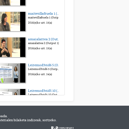
JOSEBA SÁNCHEZ
maitevillafruela 1 (Output 1)
"Cómo gestiona el Ayuntamiento de Vitoria-Gasteiz los residuos urbanos"
maitevillafruela 1 (Output 1)
2013(e)ko urt. 16(a)
2016(e)ko urt. 15(a)
ANA GUTIERREZ
amaialarrea 2 (Output 1)
"La fiscalidad para una correcta gestión de los residuos urbanos en Vitoria-Gasteiz"
amaialarrea 2 (Output 1)
2013(e)ko urt. 16(a)
2016(e)ko urt. 15(a)
Leiremod3vid6 5 (Output 1)
Leiremod3vid6 5 (Output 1)
2016(e)ko urt. 14(a)
Leiremod3vid5 10 (Output 1)
Leiremod3vid5 10 (Output 1)
2016(e)ko urt. 14(a)
bada.
Leiremod3vid4 2 (Output 1)
erialen bilaketa indizeak, sortzeko.
Leiremod3vid4 2 (Output 1)
2016(e)ko urt. 14(a)
UPV
/
EHU