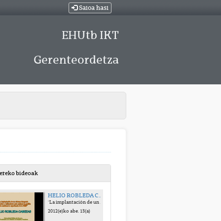
Saioa hasi
EHUtb IKT
Gerenteordetza
bereko bideoak
HELIO ROBLEDA CABEZAS
"La implantación de un sistema integrado de costes e indicadores para mejorar la gestión de residuoa: la experiencia de la FEMP"
2012(e)ko abe. 13(a)