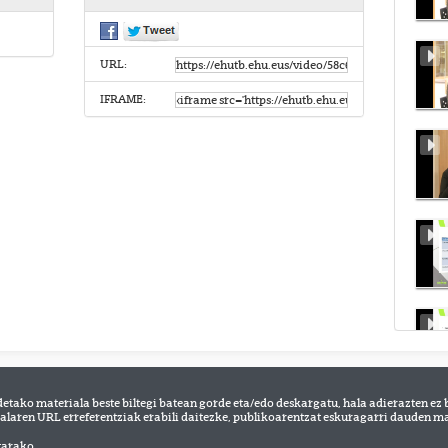
URL:
IFRAME:
detako materiala beste biltegi batean gorde eta/edo deskargatu, hala adierazten ez 
alaren URL erreferentziak erabili daitezke, publikoarentzat eskuragarri dauden mat
tarako