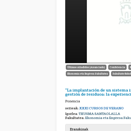
Últimos Añadidos (Anunciado)
Conferencia
Ekonomia eta Enpresa Fakultatea
Fakultate/Esko
"La implantación de un sistema i
gestión de residuoa: la experienc
Ponencia
serieak:
XXXI CURSOS DE VERANO
Igorlea:
TXUSMA SANTAOLALLA
Fakultatea:
Ekonomia eta Enpresa Faku
Eranskinak