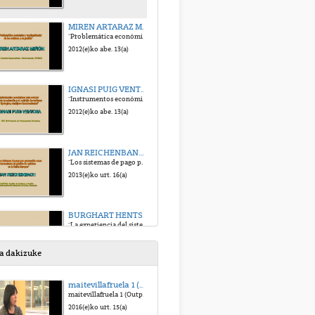
MIREN ARTARAZ MIÑÓN
"Problemática económica y medioambiental de los residuos y su gestión"
2012(e)ko abe. 13(a)
IGNASI PUIG VENTOSA
"Instrumentos económicos pra avanzar hacia la reducción y el reciclaje de residuos: tipologías, ventajas e inconvenientes"
2012(e)ko abe. 13(a)
JAN REICHENBANCH
"Los sistemas de pago por generación como herramienta de gestión de residuos en la Unión Europea"
2013(e)ko urt. 16(a)
BURGHART HENTSCHEL
"La experiencia del sistema de pago por generación de residuos en Dresden (Alemania)
2013(e)ko urt. 16(a)
sa dakizuke
JOAN PUJOL
maitevillafruela 1 (Output 1)
"l a experiencia del sistema de pago por generación de residuos en Argentona (Barcelona)"
maitevillafruela 1 (Output 1)
2013(e)ko urt. 16(a)
2016(e)ko urt. 15(a)