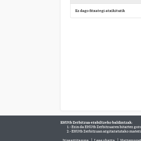
Ez dago fitxategi atxikiturik
EHUtb Zerbitzua erabiltzeko baldintzak:
1.- Ezin da EHUtb Zerbitzuaren bitartez gor
2.- EHUtb Zerbitzuan argitaratutako materi
Irisgarritasuna
Lege oharra
Harremane