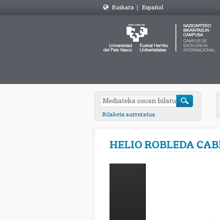
Euskara
|
Español
Bilaketa aurreratua
HELIO ROBLEDA CAB