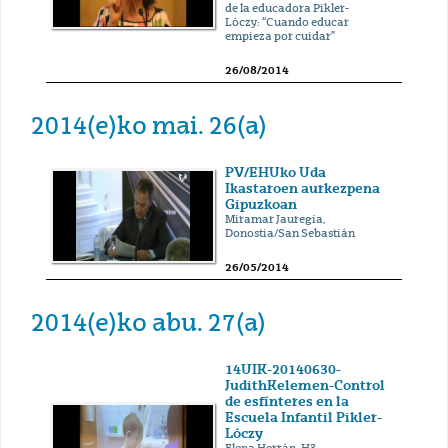
de la educadora Pikler-
Lóczy: “Cuando educar
empieza por cuidar”
26/08/2014
2014(e)ko mai. 26(a)
PV/EHUko Uda
Ikastaroen aurkezpena
Gipuzkoan
Miramar Jauregia,
Donostia/San Sebastián
26/05/2014
2014(e)ko abu. 27(a)
14UIK-20140630-
JudithKelemen-Control
de esfínteres en la
Escuela Infantil Pikler-
Lóczy