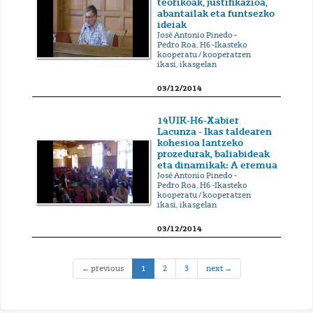
teorikoak, justifikazioa,
abantailak eta funtsezko
ideiak
José Antonio Pinedo -
Pedro Roa, H6 -Ikasteko
kooperatu / kooperatzen
ikasi, ikasgelan
03/12/2014
14UIK-H6-Xabier
Lacunza - Ikas taldearen
kohesioa lantzeko
prozedurak, baliabideak
eta dinamikak: A eremua
José Antonio Pinedo -
Pedro Roa, H6 -Ikasteko
kooperatu / kooperatzen
ikasi, ikasgelan
03/12/2014
(current)
← previous
1
2
3
next →