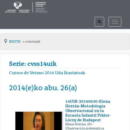
TOGGLE
TOGGLE
SEARCH
NAVIGAT
EHUTB
cvss14uik
Serie: cvss14uik
Cursos de Verano 2014 Uda Ikastaroak
2014(e)ko abu. 26(a)
14UIK-20140630-Elena
Herrán-Metodología
Observacional en la
Escuela Infantil Pikler-
Lóczy de Budapest
Elena Herrán, H3 -
Observación sistemática