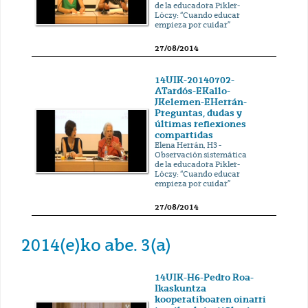
de la educadora Pikler-
Lóczy: “Cuando educar
empieza por cuidar”
27/08/2014
14UIK-20140702-
ATardós-EKallo-
JKelemen-EHerrán-
Preguntas, dudas y
últimas reflexiones
compartidas
Elena Herrán, H3 -
Observación sistemática
de la educadora Pikler-
Lóczy: “Cuando educar
empieza por cuidar”
27/08/2014
2014(e)ko abe. 3(a)
14UIK-H6-Pedro Roa-
Ikaskuntza
kooperatiboaren oinarri