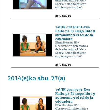
de la educadora Pikler-
Lóczy: “Cuando educar
empieza por cuidar”
28/08/2014
14UIK-20140701-Eva
Kallo-p1-El juego libre y
autónomo y el rol de la
educadora
Elena Herrán, H3 -
Observación sistemática
de la educadora Pikler-
Lóczy: “Cuando educar
empieza por cuidar”
28/08/2014
2014(e)ko abu. 27(a)
14UIK-20140701-Eva
Kallo-p2-El juego libre y
autónomo y el rol de la
educadora
Elena Herrán, H3 -
Observación sistemática