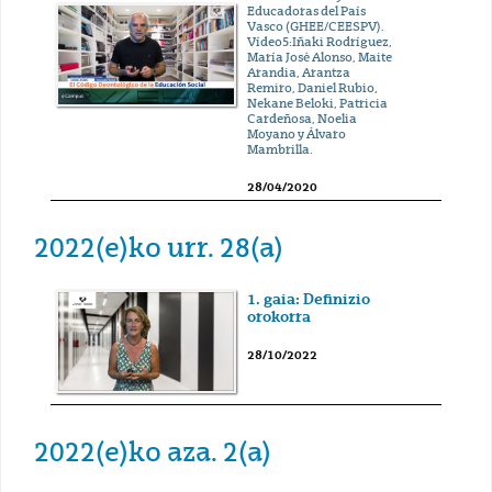
Educadoras del País
Vasco (GHEE/CEESPV).
Vídeo5:Iñaki Rodríguez,
María José Alonso, Maite
Arandia, Arantza
Remiro, Daniel Rubio,
Nekane Beloki, Patricia
Cardeñosa, Noelia
Moyano y Álvaro
Mambrilla.
28/04/2020
2022(e)ko urr. 28(a)
1. gaia: Definizio
orokorra
28/10/2022
2022(e)ko aza. 2(a)