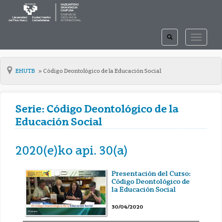
TOGGLE
TOGGLE
SEARCH
NAVIGAT
EHUTB
Código Deontológico de la Educación Social
Serie: Código Deontológico de la
Educación Social
2020(e)ko api. 30(a)
Presentación del Curso:
Código Deontológico de
la Educación Social
30/04/2020