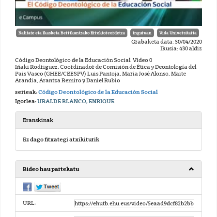
Kalitate eta Ikasketa Berrikuntzako Errektoreordetza
Inguruan
Vida Universitaria
Grabaketa data: 30/04/2020
Ikusia: 430 aldiz
Código Deontológico de la Educación Social. Vídeo 0
Iñaki Rodriguez, Coordinador de Comisión de Ética y Deontología del
País Vasco (GHEE/CEESPV) Luis Pantoja, María José Alonso, Maite
Arandia, Arantza Remiro y Daniel Rubio
serieak:
Código Deontológico de la Educación Social
Igorlea:
URALDE BLANCO, ENRIQUE
Eranskinak
Ez dago fitxategi atxikiturik
Bideo hau partekatu
URL: