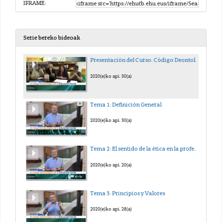
IFRAME:
Serie bereko bideoak
Presentación del Curso: Código Deontológico de la Educación Social
2020(e)ko api. 30(a)
Tema 1: Definición General
2020(e)ko api. 30(a)
Tema 2: El sentido de la ética en la profesión de Educación Social.
2020(e)ko api. 20(a)
Tema 3: Principios y Valores
2020(e)ko api. 28(a)