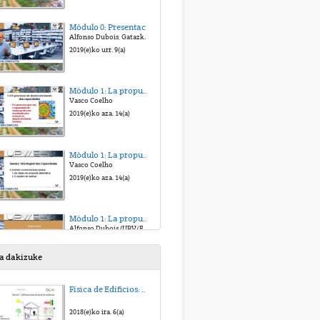
Módulo 0: Presentación del Curso Online Territorios en Conflicto.
Alfonso Dubois, Gatazka Egoeran dauden Lurraldeetan eraikitzen alternatibak, ikuspegi partekatuak eta prozesu kolektiboak
2019(e)ko urr. 9(a)
Módulo 1: La propuesta alternativa desde el enfoque de las capacidades: conceptos y marco de análisis
Vasco Coelho
2019(e)ko aza. 14(a)
Módulo 1: La propuesta alternativa desde el enfoque de las capacidades: conceptos y marco de análisis
Vasco Coelho
2019(e)ko aza. 14(a)
Módulo 1: La propuesta alternativa desde el enfoque de las capacidades: conceptos y marco de análisis
Alfonso Dubois (UPV/EHU). Presentación del módulo.
2019(e)ko urr. 15(a)
sa dakizuke
Módulo 1: La propuesta alternativa desde el enfoque de las capacidades: conceptos y marco de análisis
Física de Edificios: Transmision de Calor y Masa. Tema 5
Alfonso Dubois (UPV/EHU). Enfoque de las Capacidades.
2019(e)ko urr. 16(a)
2018(e)ko ira. 6(a)