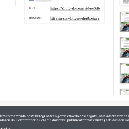
URL:
IFRAME:
detako materiala beste biltegi batean gorde eta/edo deskargatu, hala adierazten ez 
alaren URL erreferentziak erabili daitezke, publikoarentzat eskuragarri dauden mat
tarako