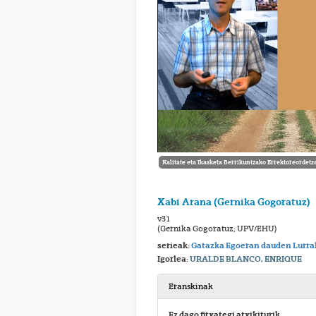
Kalitate eta Ikasketa Berrikuntzako Errektoreordetz
Xabi Arana (Gernika Gogoratuz)
v31
(Gernika Gogoratuz; UPV/EHU)
serieak:
Gatazka Egoeran dauden Lurra
Igorlea:
URALDE BLANCO, ENRIQUE
Eranskinak
Ez dago fitxategi atxikiturik