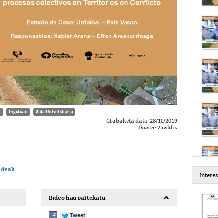
a
Inguruan
Vida Universitaria
Grabaketa data: 28/10/2019
Ikusia: 25 aldiz
ldeak
Intere
Bideo hau partekatu