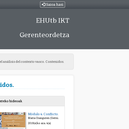
Saioa hasi
EHUtb IKT
Gerenteordetza
el análisis del contexto vasco. Contenidos.
idos.
bereko bideoak
Módulo 4: Conflictos y alternativas de vida. Apuntes para la construcción de la paz. Presentación.
María Oianguren (Gernika Gogoratuz)
2019(e)ko aza. 4(a)