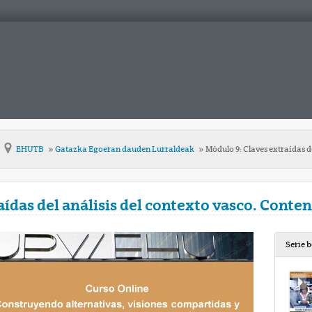
EHUTB
Gatazka Egoeran dauden Lurraldeak
Módulo 9: Claves extraídas d
ídas del análisis del contexto vasco. Conten
Serie 