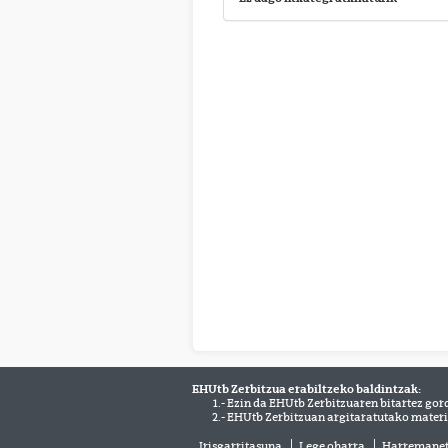
EHUtb Zerbitzua erabiltzeko baldintzak:
1.- Ezin da EHUtb Zerbitzuaren bitartez gor
2.- EHUtb Zerbitzuan argitaratutako materi
Irisgarritasuna
Lege oharra
Harremane