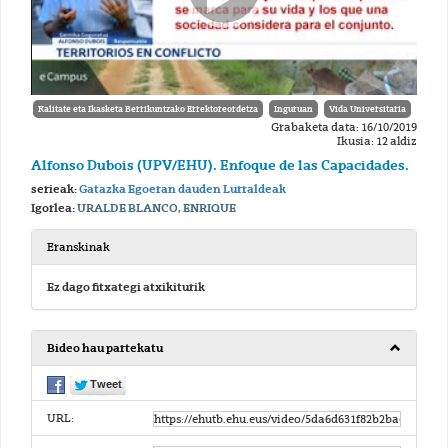
Kalitate eta Ikasketa Berrikuntzako Errektoreordetza
Inguruan
Vida Universitaria
Grabaketa data: 16/10/2019
Ikusia: 12 aldiz
Alfonso Dubois (UPV/EHU). Enfoque de las Capacidades.
serieak:
Gatazka Egoeran dauden Lurraldeak
Igorlea:
URALDE BLANCO, ENRIQUE
Eranskinak
Ez dago fitxategi atxikiturik
Bideo hau partekatu
URL: