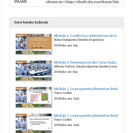
IFRAME:
Serie bereko bideoak
Módulo 4: Conflictos y alternativas de vida. Apuntes para la construcción de la paz. Presentación.
María Oianguren (Gernika Gogoratuz)
2019(e)ko aza. 4(a)
Módulo 0: Presentación del Curso Online Territorios en Conflicto.
Alfonso Dubois, Gatazka Egoeran dauden Lurraldeetan eraikitzen alternatibak, ikuspegi partekatuak eta prozesu kolektiboak
2019(e)ko urr. 9(a)
Módulo 1: La propuesta alternativa desde el enfoque de las capacidades: conceptos y marco de análisis
Vasco Coelho
2019(e)ko aza. 14(a)
Módulo 1: La propuesta alternativa desde el enfoque de las capacidades: conceptos y marco de análisis
Vasco Coelho
2019(e)ko aza. 14(a)