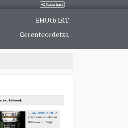
Saioa hasi
EHUtb IKT
Gerenteordetza
bereko bideoak
25 ANIVERSARIO AFD JFK
Video conmemorativo
2012(e)ko uzt. 16(a)