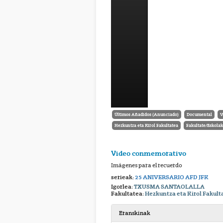
Últimos Añadidos (Anunciado)
Documental
V
Hezkuntza eta Kirol Fakultatea
Fakultate/Eskolak
Video conmemorativo
Imágenes para el recuerdo
serieak:
25 ANIVERSARIO AFD JFK
Igorlea:
TXUSMA SANTAOLALLA
Fakultatea:
Hezkuntza eta Kirol Fakult
Eranskinak