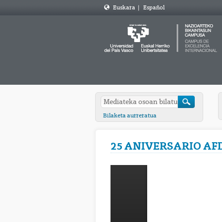
Euskara
|
Español
Bilaketa aurreratua
25 ANIVERSARIO AFD