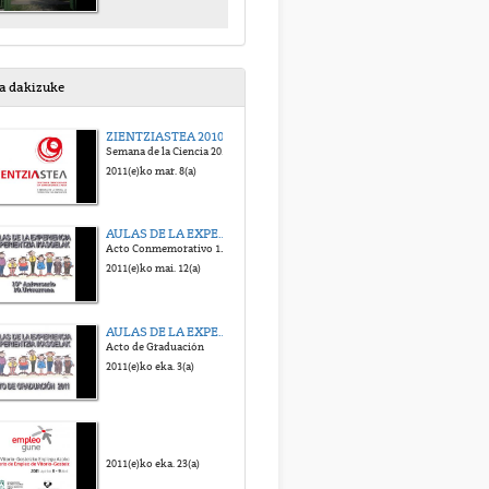
sa dakizuke
ZIENTZIASTEA 2010
Semana de la Ciencia 2010
2011(e)ko mar. 8(a)
AULAS DE LA EXPERIENCIA
Acto Conmemorativo 10º Aniversario
2011(e)ko mai. 12(a)
AULAS DE LA EXPERIENCIA
Acto de Graduación
2011(e)ko eka. 3(a)
2011(e)ko eka. 23(a)