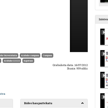
Intere
ida Universitaria
Arabako campusa
Campusa
Arabako I.I.S.I.G
Inguruan
Grabaketa data: 16/07/2012
Ikusia: 939 aldiz
atea
Bideo hau partekatu