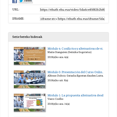
URL:
IFRAME:
Serie bereko bideoak
Módulo 4: Conflictos y alternativas de vida. Apuntes para la construcción de la paz. Presentación.
María Oianguren (Gernika Gogoratuz)
2019(e)ko aza. 4(a)
Módulo 0: Presentación del Curso Online Territorios en Conflicto.
Alfonso Dubois, Gatazka Egoeran dauden Lurraldeetan eraikitzen alternatibak, ikuspegi partekatuak eta prozesu kolektiboak
2019(e)ko urr. 9(a)
Módulo 1: La propuesta alternativa desde el enfoque de las capacidades: conceptos y marco de análisis
Vasco Coelho
2019(e)ko aza. 14(a)