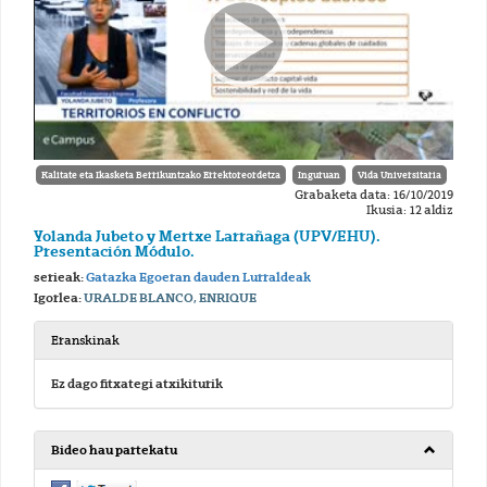
Kalitate eta Ikasketa Berrikuntzako Errektoreordetza
Inguruan
Vida Universitaria
Grabaketa data: 16/10/2019
Ikusia: 12 aldiz
Yolanda Jubeto y Mertxe Larrañaga (UPV/EHU).
Presentación Módulo.
serieak:
Gatazka Egoeran dauden Lurraldeak
Igorlea:
URALDE BLANCO, ENRIQUE
Eranskinak
Ez dago fitxategi atxikiturik
Bideo hau partekatu