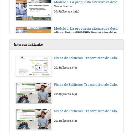
Módulo 1: La propuesta alternativa desde el enfoque de las capacidades: conceptos y marco de análisis
Vasco Coelho
2019(e)ko aza. 14(a)
Módulo 1: La propuesta alternativa desde el enfoque de las capacidades: conceptos y marco de análisis
Alfonso Dubois (UPV/EHU). Presentación del módulo.
2019(e)ko urr. 15(a)
Interesa dakizuke
Módulo 1: La propuesta alternativa desde el enfoque de las capacidades: conceptos y marco de análisis
Física de Edificios: Transmision de Calor y Masa. Tema 5
Alfonso Dubois (UPV/EHU). Enfoque de las Capacidades.
2019(e)ko urr. 16(a)
2018(e)ko ira. 6(a)
1. Saioa: Gatazka Egoeran dauden Lurraldeetan eraikitzen alternatibak, ikuspegi partekatuak eta prozesu kolektiboak
Física de Edificios: Transmision de Calor y Masa. Tema 4
Jokin Alberdi (UPV/EHU). Aurkezpena.
2019(e)ko urr. 15(a)
2018(e)ko ira. 6(a)
1. Saioa: Gatazka Egoeran dauden Lurraldeetan eraikitzen alternatibak, ikuspegi partekatuak eta prozesu kolektiboak
Física de Edificios: Transmision de Calor y Masa. Tema 3
Jokin Alberdi (UPV/EHU). Gaitasunen Ikuspegia.
2019(e)ko urr. 15(a)
2018(e)ko ira. 6(a)