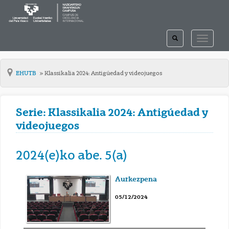
TOGGLE
TOGGLE
SEARCH
NAVIGAT
EHUTB
Klassikalia 2024: Antigúedad y videojuegos
Serie: Klassikalia 2024: Antigúedad y
videojuegos
2024(e)ko abe. 5(a)
Aurkezpena
05/12/2024