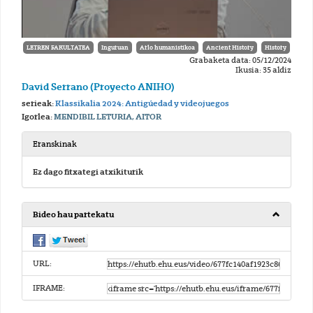
LETREN FAKULTATEA
Inguruan
Arlo humanistikoa
Ancient History
History
Grabaketa data: 05/12/2024
Ikusia: 35 aldiz
David Serrano (Proyecto ANIHO)
serieak:
Klassikalia 2024: Antigúedad y videojuegos
Igorlea:
MENDIBIL LETURIA, AITOR
Eranskinak
Ez dago fitxategi atxikiturik
Bideo hau partekatu
URL:
IFRAME: