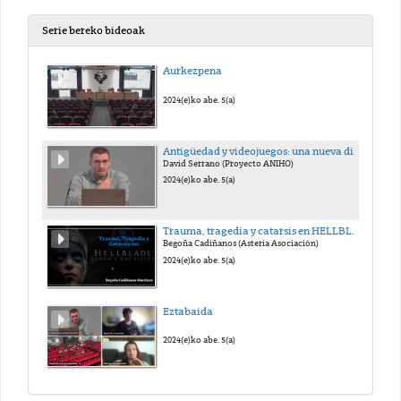
Serie bereko bideoak
Aurkezpena
2024(e)ko abe. 5(a)
Antigüedad y videojuegos: una nueva disciplina de más de dos décadas
David Serrano (Proyecto ANIHO)
2024(e)ko abe. 5(a)
Trauma, tragedia y catarsis en HELLBLADE
Begoña Cadiñanos (Asteria Asociación)
2024(e)ko abe. 5(a)
Eztabaida
2024(e)ko abe. 5(a)