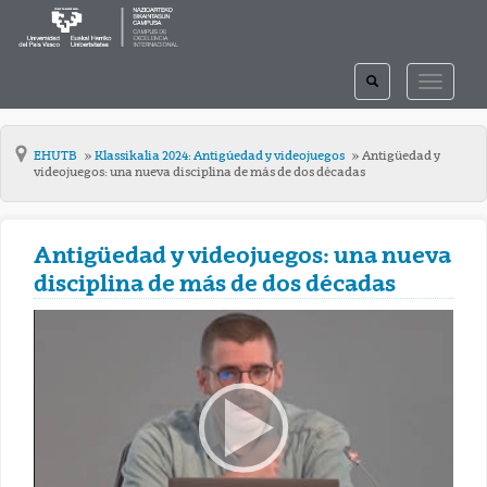
TOGGLE
TOGGLE
SEARCH
NAVIGAT
EHUTB
Klassikalia 2024: Antigúedad y videojuegos
Antigüedad y
videojuegos: una nueva disciplina de más de dos décadas
Antigüedad y videojuegos: una nueva
disciplina de más de dos décadas