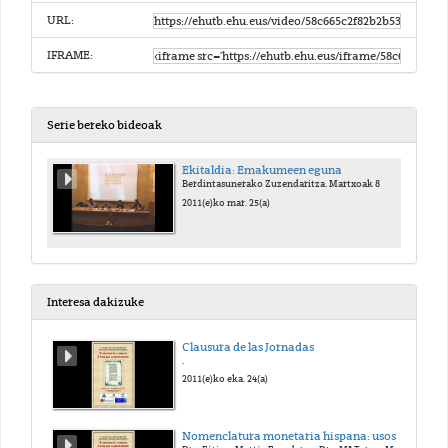
URL:
IFRAME:
Serie bereko bideoak
Ekitaldia: Emakumeen eguna
Berdintasunerako Zuzendaritza. Martxoak 8
2011(e)ko mar. 25(a)
Interesa dakizuke
Clausura de las Jornadas
.
2011(e)ko eka. 24(a)
Nomenclatura monetaria hispana: usos y voces en la documentación.