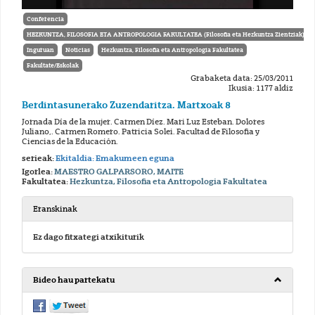
Conferencia
HEZKUNTZA, FILOSOFIA ETA ANTROPOLOGIA FAKULTATEA (Filosofia eta Hezkuntza Zientziak)
Inguruan
Noticias
Hezkuntza, Filosofia eta Antropologia Fakultatea
Fakultate/Eskolak
Grabaketa data: 25/03/2011
Ikusia: 1177 aldiz
Berdintasunerako Zuzendaritza. Martxoak 8
Jornada Día de la mujer. Carmen Díez. Mari Luz Esteban. Dolores
Juliano,. Carmen Romero. Patricia Solei. Facultad de Filosofia y
Ciencias de la Educación.
serieak:
Ekitaldia: Emakumeen eguna
Igorlea:
MAESTRO GALPARSORO, MAITE
Fakultatea:
Hezkuntza, Filosofia eta Antropologia Fakultatea
Eranskinak
Ez dago fitxategi atxikiturik
Bideo hau partekatu