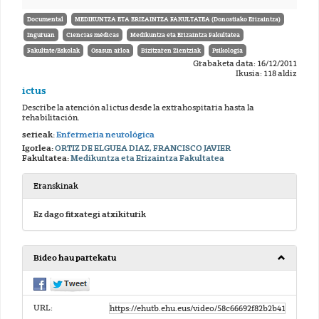
Documental
MEDIKUNTZA ETA ERIZAINTZA FAKULTATEA (Donostiako Erizaintza)
Inguruan
Ciencias médicas
Medikuntza eta Erizaintza Fakultatea
Fakultate/Eskolak
Osasun arloa
Bizitzaren Zientziak
Psikologia
Grabaketa data: 16/12/2011
Ikusia: 118 aldiz
ictus
Describe la atención al ictus desde la extrahospitaria hasta la
rehabilitación.
serieak:
Enfermeria neurológica
Igorlea:
ORTIZ DE ELGUEA DIAZ, FRANCISCO JAVIER
Fakultatea:
Medikuntza eta Erizaintza Fakultatea
Eranskinak
Ez dago fitxategi atxikiturik
Bideo hau partekatu
URL: