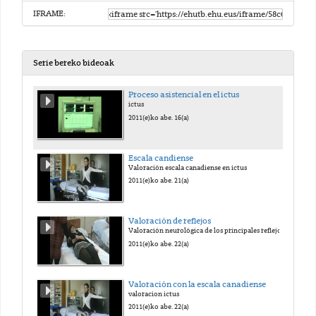
IFRAME:
Serie bereko bideoak
Proceso asistencial en el ictus
ictus
2011(e)ko abe. 16(a)
Escala candiense
Valoración escala canadiense en ictus
2011(e)ko abe. 21(a)
Valoración de reflejos
Valoración neurológica de los principales reflejos
2011(e)ko abe. 22(a)
Valoración con la escala canadiense
valoracion ictus
2011(e)ko abe. 22(a)