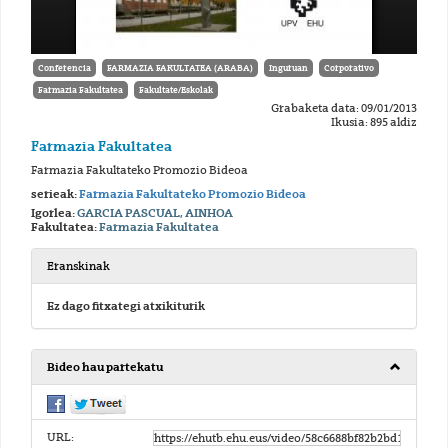
Conferencia
FARMAZIA FAKULTATEA (ARABA)
Inguruan
Corporativo
Farmazia Fakultatea
Fakultate/Eskolak
Grabaketa data: 09/01/2013
Ikusia: 895 aldiz
Farmazia Fakultatea
Farmazia Fakultateko Promozio Bideoa
serieak:
Farmazia Fakultateko Promozio Bideoa
Igorlea:
GARCIA PASCUAL, AINHOA
Fakultatea:
Farmazia Fakultatea
Eranskinak
Ez dago fitxategi atxikiturik
Bideo hau partekatu
URL: