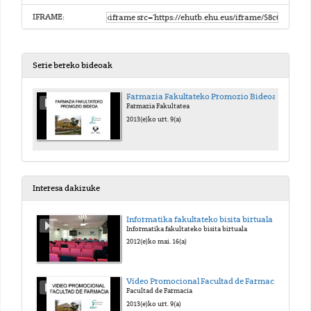
IFRAME:
Serie bereko bideoak
Farmazia Fakultateko Promozio Bideoa
Farmazia Fakultatea
2013(e)ko urt. 9(a)
Interesa dakizuke
Informatika fakultateko bisita birtuala
Informatika fakultateko bisita birtuala
2012(e)ko mai. 16(a)
Vídeo Promocional Facultad de Farmacia
Facultad de Farmacia
2013(e)ko urt. 9(a)