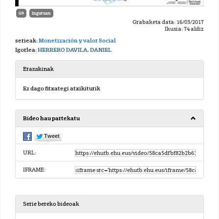
G9
Inguruan
Grabaketa data: 16/03/2017
Ikusia: 74 aldiz
serieak:
Monetización y valor Social
Igorlea:
HERRERO DAVILA, DANIEL
Eranskinak
Ez dago fitxategi atxikiturik
Bideo hau partekatu
URL:
IFRAME:
Serie bereko bideoak