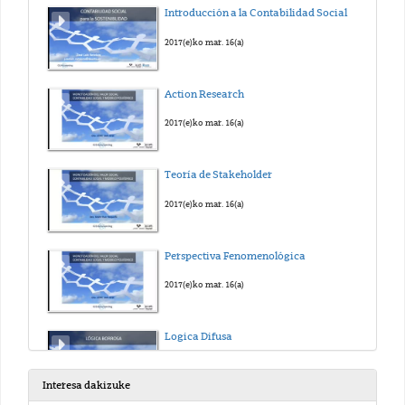
Introducción a la Contabilidad Social
2017(e)ko mar. 16(a)
Action Research
2017(e)ko mar. 16(a)
Teoría de Stakeholder
2017(e)ko mar. 16(a)
Perspectiva Fenomenológica
2017(e)ko mar. 16(a)
Logica Difusa
2017(e)ko mar. 16(a)
Interesa dakizuke