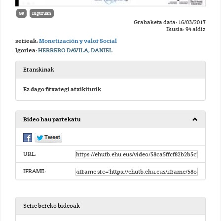
G9
Inguruan
Grabaketa data: 16/03/2017
Ikusia: 94 aldiz
serieak:
Monetización y valor Social
Igorlea:
HERRERO DAVILA, DANIEL
Eranskinak
Ez dago fitxategi atxikiturik
Bideo hau partekatu
URL:
IFRAME:
Serie bereko bideoak