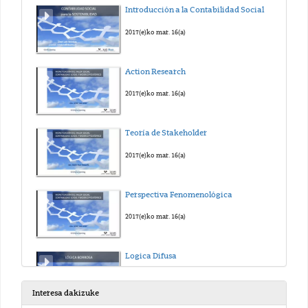
Introducción a la Contabilidad Social
2017(e)ko mar. 16(a)
Action Research
2017(e)ko mar. 16(a)
Teoría de Stakeholder
2017(e)ko mar. 16(a)
Perspectiva Fenomenológica
2017(e)ko mar. 16(a)
Logica Difusa
2017(e)ko mar. 16(a)
Interesa dakizuke