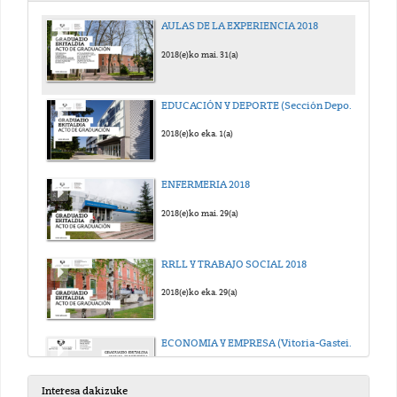
AULAS DE LA EXPERIENCIA 2018
2018(e)ko mai. 31(a)
EDUCACIÓN Y DEPORTE (Sección Deporte) 2018
2018(e)ko eka. 1(a)
ENFERMERIA 2018
2018(e)ko mai. 29(a)
RRLL Y TRABAJO SOCIAL 2018
2018(e)ko eka. 29(a)
ECONOMIA Y EMPRESA (Vitoria-Gasteiz) 2018
2018(e)ko urr. 25(a)
Interesa dakizuke