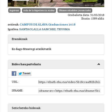
Inguruan
Aula de la Experiencia Araba/
Últimos Añadidos (Anunciado)
Grabaketa data: 31/05/2018
Ikusia: 1589 aldiz
serieak:
CAMPUS DE ÁLAVA Graduaciones 2018
Igorlea:
SANTAOLALLA SANCHEZ, TXUSMA
Eranskinak
Ez dago fitxategi atxikiturik
Bideo hau partekatu
URL:
IFRAME:
Serie bereko bideoak