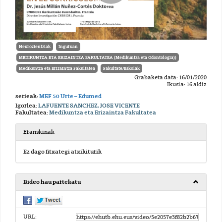
Neurozientziak
Inguruan
MEDIKUNTZA ETA ERIZAINTZA FAKULTATEA (Medikuntza eta Odontologia))
Medikuntza eta Erizaintza Fakultatea
Fakultate/Eskolak
Grabaketa data: 16/01/2020
Ikusia: 16 aldiz
serieak:
MEF 50 Urte – Edumed
Igorlea:
LAFUENTE SANCHEZ, JOSE VICENTE
Fakultatea:
Medikuntza eta Erizaintza Fakultatea
Eranskinak
Ez dago fitxategi atxikiturik
Bideo hau partekatu
URL: