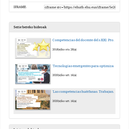
IFRAME:
Serie bereko bideoak
Competencias del docente del s XXI. Profesor 5 estrellas
2018(e)ko ots. 28(a)
'Tecnologías emergentes para optimizar el aprendizaje de la medicina'
2020(e)ko urt. 16(a)
'Las competencias huérfanas. Trabajando la transversalidad en el currículum.'
2020(e)ko urt. 16(a)