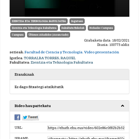
ZIENTZIA ETA TEKNOLOGIA FAKULTATEA
Inguruan
Zientzia eta Teknologia Fakultatea
Fakultate/Eskolak
Bizkaiko Campusa
Campusa
Últimos Añadidos (Anunciado)
Grabaketa data: 18/02/2021
Ikusia: 100773 aldiz
serieak:
Facultad de Ciencia y Tecnología. Video presentación
Igorlea:
TORRALBA TORRES, RAQUEL
Fakultatea:
Zientzia eta Teknologia Fakultatea
Eranskinak
Ez dago fitxategi atxikiturik
Bideo hau partekatu
URL:
IFRAME: