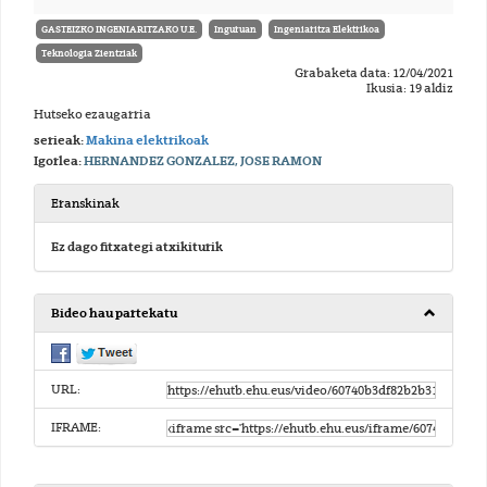
GASTEIZKO INGENIARITZAKO U.E.
Inguruan
Ingeniaritza Elektrikoa
Teknologia Zientziak
Grabaketa data: 12/04/2021
Ikusia: 19 aldiz
Hutseko ezaugarria
serieak:
Makina elektrikoak
Igorlea:
HERNANDEZ GONZALEZ, JOSE RAMON
Eranskinak
Ez dago fitxategi atxikiturik
Bideo hau partekatu
URL:
IFRAME: