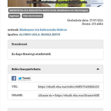
MEDIKUNTZA ETA ERIZAINTZA FAKULTATEA (Medikuntza eta Odontologia))
Inguruan
Vida Universitaria
Grabaketa data: 27/07/2021
Ikusia: 255 aldiz
serieak:
Ebakuazio eta babeserako Bideoa
Igorlea:
ALONSO ASLA, MARIA JESUS
Eranskinak
Ez dago fitxategi atxikiturik
Bideo hau partekatu
URL:
IFRAME: