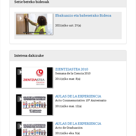
Serie bereko bideoak
Ebakuazio eta babeserako Bideoa
2021(e)ko uzt. 27(a)
Interesa dakizuke
ZIENTZIASTEA 2010
Semana de la Ciencia 2010
2011(e)ko mar. 8(a)
AULAS DE LA EXPERIENCIA
Acto Conmemorativo 10º Aniversario
2011(e)ko mai. 12(a)
AULAS DE LA EXPERIENCIA
Acto de Graduación
2011(e)ko eka. 3(a)