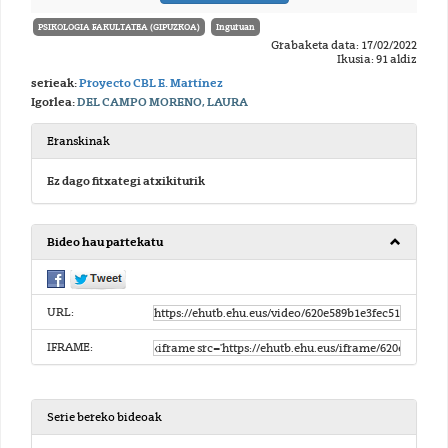
PSIKOLOGIA FAKULTATEA (GIPUZKOA)
Inguruan
Grabaketa data: 17/02/2022
Ikusia: 91 aldiz
serieak:
Proyecto CBL E. Martínez
Igorlea:
DEL CAMPO MORENO, LAURA
Eranskinak
Ez dago fitxategi atxikiturik
Bideo hau partekatu
URL:
IFRAME:
Serie bereko bideoak