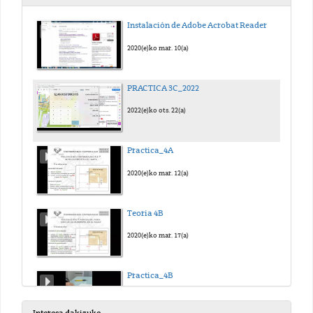
Instalación de Adobe Acrobat Reader
2020(e)ko mar. 10(a)
PRACTICA 3C_2022
2022(e)ko ots. 22(a)
Practica_4A
2020(e)ko mar. 12(a)
Teoria 4B
2020(e)ko mar. 17(a)
Practica_4B
2020(e)ko mar. 17(a)