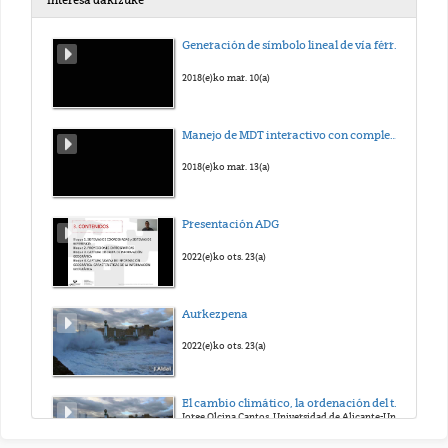
Interesa dakizuke
Teoria 4C Lectura de Mapas
Generación de símbolo lineal de vía férrea en QGIS
2020(e)ko mar. 24(a)
2018(e)ko mar. 10(a)
4C practica
Manejo de MDT interactivo con complemento Qgis2threejs
2020(e)ko mar. 24(a)
2018(e)ko mar. 13(a)
Teoria_Practica 4E
Presentación ADG
2020(e)ko mar. 31(a)
2022(e)ko ots. 23(a)
Practica 4E con Adobe Acrobat Reader
Aurkezpena
2020(e)ko mar. 31(a)
2022(e)ko ots. 23(a)
4F_Teoria
El cambio climático, la ordenación del territorio y la gestión de riesgos
Jorge Olcina Cantos. Universidad de Alicante-Universitatd’Alacant
2020(e)ko api. 2(a)
2022(e)ko ots. 23(a)