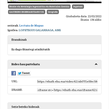
Meatze eta Metalurgia Ingeniaritza eta Materialen Zientzia
Inguruan
GASTEIZKO INGENIARITZAKO U.E.
Geografia
Grabaketa data: 22/02/2022
Ikusia: 136 aldiz
serieak:
Lectura de Mapas
Igorlea:
LOPETEGUI GALARRAGA, ANE
Eranskinak
Ez dago fitxategi atxikiturik
Bideo hau partekatu
URL:
IFRAME:
Serie bereko bideoak